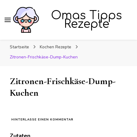
Omas Tipps
Rezepte
Startseite
Kochen Rezepte
Zitronen-Frischkäse-Dump-Kuchen
Zitronen-Frischkäse-Dump-
Kuchen
ZU
HINTERLASSE EINEN KOMMENTAR
ZITRONEN-
FRISCHKÄSE-
Zutaten
DUMP-