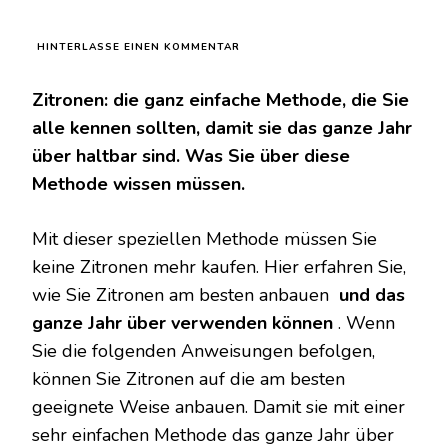
ZU
HINTERLASSE EINEN KOMMENTAR
ZITRONEN,
WENN
Zitronen: die ganz einfache Methode, die Sie
SIE
SIE
alle kennen sollten, damit sie das ganze Jahr
SO
über haltbar sind. Was Sie über diese
ANBAUEN,
HALTEN
Methode wissen müssen.
SIE
DAS
GANZE
Mit dieser speziellen Methode müssen Sie
JAHR
keine Zitronen mehr kaufen. Hier erfahren Sie,
ÜBER:
DIE
wie Sie Zitronen am besten anbauen
und das
GANZ
EINFACHE
ganze Jahr über verwenden können
. Wenn
METHODE
Sie die folgenden Anweisungen befolgen,
können Sie Zitronen auf die am besten
geeignete Weise anbauen. Damit sie mit einer
sehr einfachen Methode das ganze Jahr über