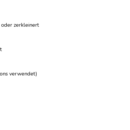
oder zerkleinert
t
asons verwendet)