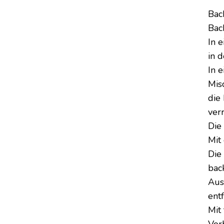
Bac
Bac
In 
in 
In 
Mis
die
verr
Die
Mit
Die
bac
Aus
ent
Mit