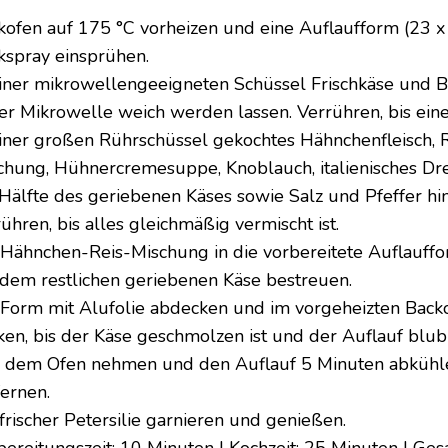
kofen auf 175 °C vorheizen und eine Auflaufform (23 x
kspray einsprühen.
einer mikrowellengeeigneten Schüssel Frischkäse und
der Mikrowelle weich werden lassen. Verrühren, bis eine
einer großen Rührschüssel gekochtes Hähnchenfleisch, R
chung, Hühnercremesuppe, Knoblauch, italienisches Dr
 Hälfte des geriebenen Käses sowie Salz und Pfeffer hi
ühren, bis alles gleichmäßig vermischt ist.
 Hähnchen-Reis-Mischung in die vorbereitete Auflauff
 dem restlichen geriebenen Käse bestreuen.
 Form mit Alufolie abdecken und im vorgeheizten Bac
ken, bis der Käse geschmolzen ist und der Auflauf blub
 dem Ofen nehmen und den Auflauf 5 Minuten abkühlen
fernen.
 frischer Petersilie garnieren und genießen.