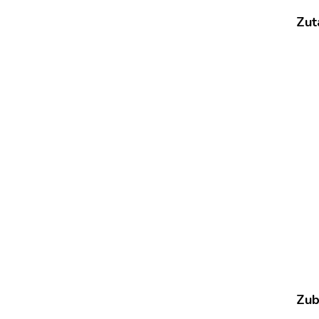
ANGEL
HÜHNCHENREIS
Zut
Zub