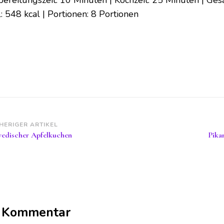
bereitungszeit: 10 Minuten | Kochzeit: 25 Minuten | Ges
: 548 kcal | Portionen: 8 Portionen
itragsnavigation
HERIGER ARTIKEL
edischer Apfelkuchen
Pika
n Kommentar