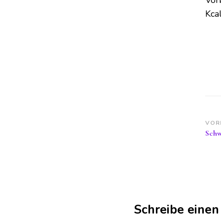
Vor
Kcal
Be
VOR
Schw
Schreibe eine