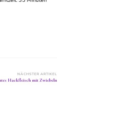
amtzeit: 35 Minuten
NÄCHSTER ARTIKEL
ntes Hackfleisch mit Zwiebeln