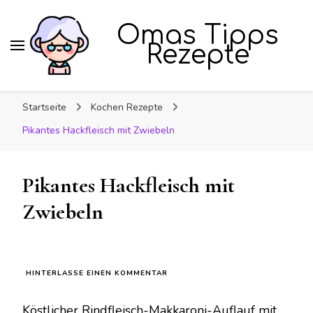
Omas Tipps
Rezepte
Startseite
Kochen Rezepte
Pikantes Hackfleisch mit Zwiebeln
Pikantes Hackfleisch mit
Zwiebeln
ZU
HINTERLASSE EINEN KOMMENTAR
PIKANTES
HACKFLEISCH
Köstlicher Rindfleisch-Makkaroni-Auflauf mit
MIT