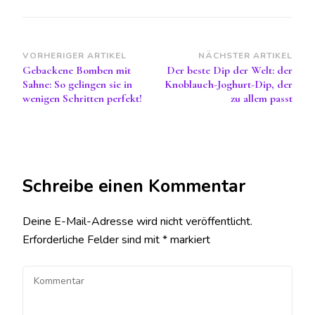
Beitragsnavigation
VORHERIGER ARTIKEL
NÄCHSTER ARTIKEL
Gebackene Bomben mit
Der beste Dip der Welt: der
Sahne: So gelingen sie in
Knoblauch-Joghurt-Dip, der
wenigen Schritten perfekt!
zu allem passt
Schreibe einen Kommentar
Deine E-Mail-Adresse wird nicht veröffentlicht.
Erforderliche Felder sind mit
*
markiert