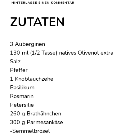
ZU
HINTERLASSE EINEN KOMMENTAR
AUBERGINENRÖLLCHEN:
DAS
ZUTATEN
EINZIGARTIGE
UND
LECKERE
GERICHT
ZUM
3 Auberginen
PROBIEREN
130 ml (1/2 Tasse) natives Olivenöl extra
Salz
Pfeffer
1 Knoblauchzehe
Basilikum
Rosmarin
Petersilie
260 g Brathähnchen
300 g Parmesankäse
-Semmelbrösel