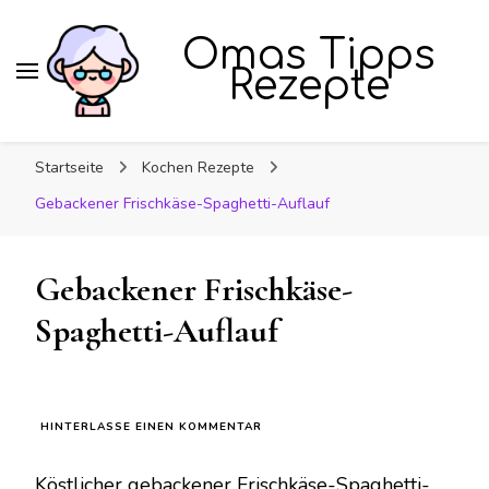
Omas Tipps
Rezepte
Startseite
Kochen Rezepte
Gebackener Frischkäse-Spaghetti-Auflauf
Gebackener Frischkäse-
Spaghetti-Auflauf
ZU
HINTERLASSE EINEN KOMMENTAR
GEBACKENER
FRISCHKÄSE-
Köstlicher gebackener Frischkäse-Spaghetti-
SPAGHETTI-