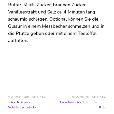
Butter, Milch, Zucker, braunen Zucker,
Vanilleextrakt und Salz ca. 4 Minuten lang
schaumig schlagen. Optional können Sie die
Glasur in einem Messbecher schmelzen und in
die Pfütze geben oder mit einem Teelöffel
auffüllen.
Beitragsnavigation
VORHERIGER ARTIKEL
NÄCHSTER ARTIKEL
Rice Krispies
Geschmortes Hähnchen mit
Schokoladenkekse
Reis