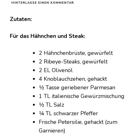
ZU
HINTERLASSE EINEN KOMMENTAR
HÄHNCHEN-
STEAK-
Zutaten:
AUFLAUF
MIT
KNOBLAUCH-
Für das Hähnchen und Steak:
PARMESAN
UND
KÄSE-
2 Hähnchenbrüste, gewürfelt
KARTOFFELPÜREE
2 Ribeye-Steaks, gewürfelt
2 EL Olivenöl
4 Knoblauchzehen, gehackt
½ Tasse geriebener Parmesan
1 TL italienische Gewürzmischung
½ TL Salz
¼ TL schwarzer Pfeffer
Frische Petersilie, gehackt (zum
Garnieren)