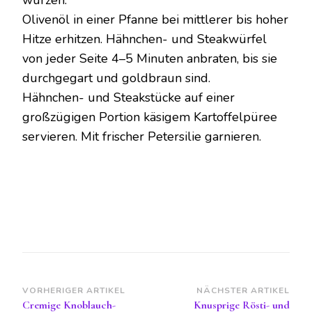
würzen.
Olivenöl in einer Pfanne bei mittlerer bis hoher
Hitze erhitzen. Hähnchen- und Steakwürfel
von jeder Seite 4–5 Minuten anbraten, bis sie
durchgegart und goldbraun sind.
Hähnchen- und Steakstücke auf einer
großzügigen Portion käsigem Kartoffelpüree
servieren. Mit frischer Petersilie garnieren.
Beitragsnavigation
VORHERIGER ARTIKEL
NÄCHSTER ARTIKEL
Cremige Knoblauch-
Knusprige Rösti- und