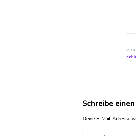
Be
VOR
Schi
Schreibe eine
Deine E-Mail-Adresse wird