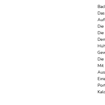
Bac
Das
Auf
Die
Die
Den
Hüh
Gew
Die
Mit
Aus
Ein
Por
Kal