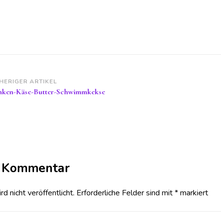
itragsnavigation
HERIGER ARTIKEL
nken-Käse-Butter-Schwimmkekse
n Kommentar
 nicht veröffentlicht.
Erforderliche Felder sind mit
*
markiert