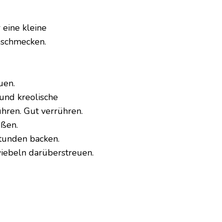
 eine kleine
bschmecken.
uen.
und kreolische
hren. Gut verrühren.
eßen.
tunden backen.
iebeln darüberstreuen.