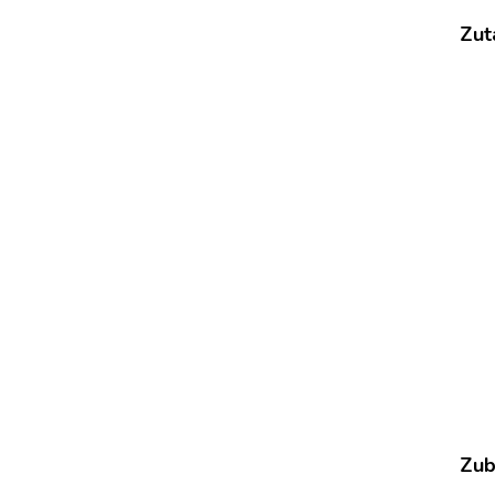
HOBO-
AUFLAUF
Zut
Zub